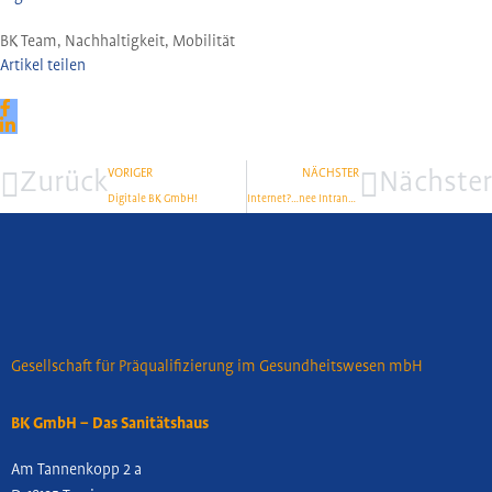
BK Team
,
Nachhaltigkeit
,
Mobilität
Artikel teilen
Zurück
VORIGER
NÄCHSTER
Nächster
Digitale BK GmbH!
Internet?…nee Intranet!!!
Gesellschaft für Präqualifizierung im Gesundheitswesen mbH
BK GmbH – Das Sanitätshaus
Am Tannenkopp 2 a