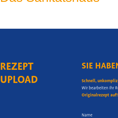
REZEPT
SIE HABE
UPLOAD
Schnell, unkomplizi
Wir bearbeiten Ihr 
Originalrezept auf!
Name