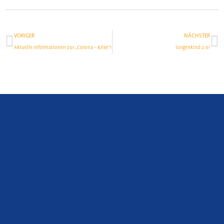
Zurück
Nä
VORIGER
NÄCHSTER
Aktuelle Informationen zur „Corona – Krise“!
Sorgenkind 2.0!