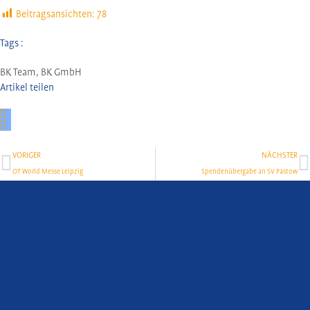
Beitragsansichten:
78
Tags :
BK Team
,
BK GmbH
Artikel teilen
Zurück
N
VORIGER
NÄCHSTER
OT World Messe Leipzig
Spendenübergabe an SV Pastow