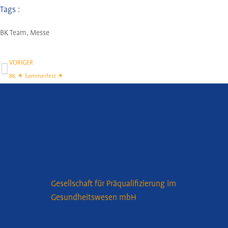
Tags :
BK Team
,
Messe
Zurück
VORIGER
BK ☀ Sommerfest ☀
Gesellschaft für Präqualifizierung im
Gesundheitswesen mbH