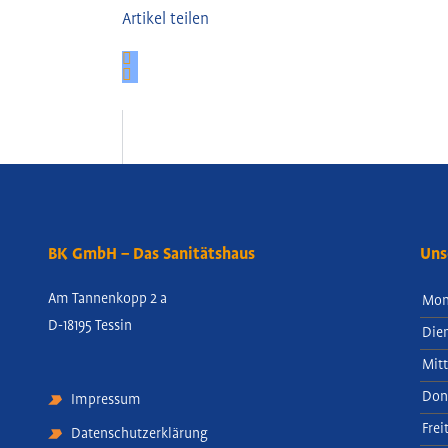
Artikel teilen
BK GmbH – Das Sanitätshaus
Uns
Am Tannenkopp 2 a
Mon
D-18195 Tessin
Die
Mit
Don
Impressum
Frei
Datenschutzerklärung